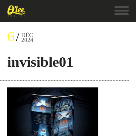
6
DÉC
2024
invisible01