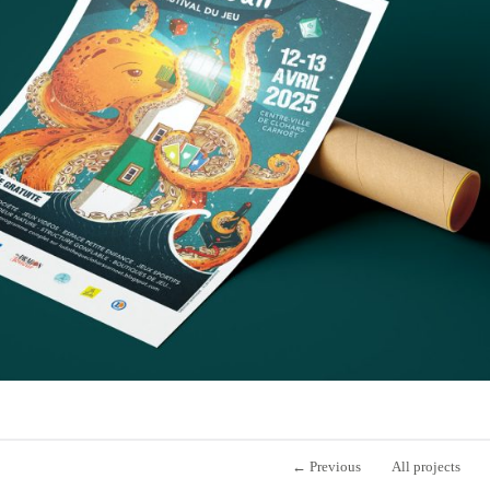
←
Previous
All projects