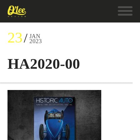
23
JAN
2023
HA2020-00