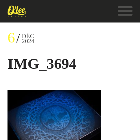
6
DÉC
2024
IMG_3694