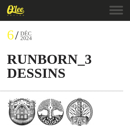
6
DÉC
2024
RUNBORN_3
DESSINS