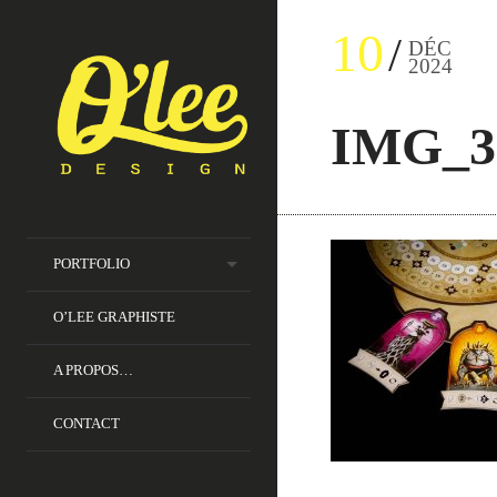
10
DÉC
2024
IMG_3
PORTFOLIO
O’LEE GRAPHISTE
A PROPOS…
CONTACT