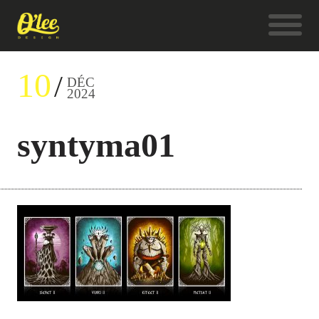
10
DÉC
2024
syntyma01