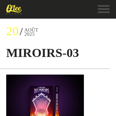
20
AOÛT
2025
MIROIRS-03