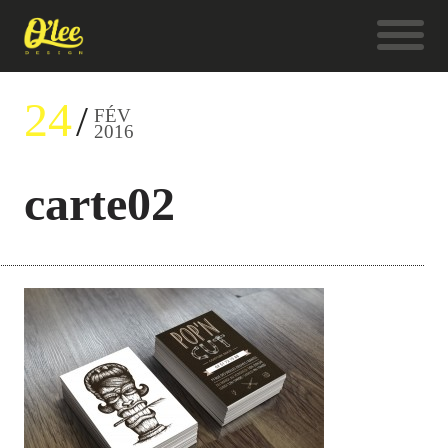
24
FÉV
2016
carte02