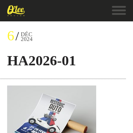
6
DÉC
2024
HA2026-01