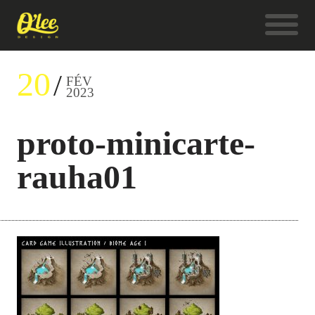
20
FÉV
2023
proto-minicarte-
rauha01